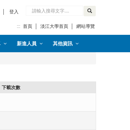
│
登入
:::
首頁
│
淡江大學首頁
│
網站導覽
│
單
新進人員
其他資訊
下載次數