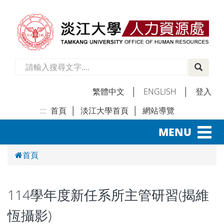
繁體中文
│
ENGLISH
│
登入
:::
首頁
│
淡江大學首頁
│
網站導覽
│
Toggl
MENU
navig
首頁
114學年度新任系所主管研習(揭維
恆攝影)