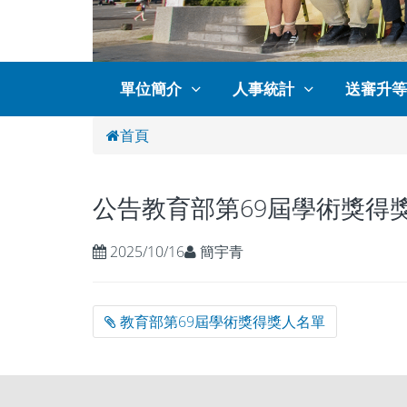
單位簡介
人事統計
送審升等
首頁
公告教育部第69屆學術獎得
2025/10/16
簡宇青
教育部第69屆學術獎得獎人名單