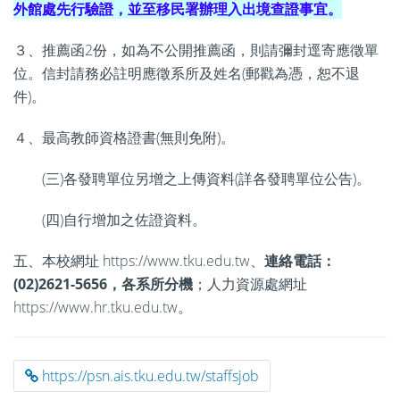
外館處先行驗證，並至移民署辦理入出境查證事宜。
３、推薦函2份，如為不公開推薦函，則請彌封逕寄應徵單
位。信封請務必註明應徵系所及姓名(郵戳為憑，恕不退
件)。
４、最高教師資格證書(無則免附)。
(三)各發聘單位另增之上傳資料(詳各發聘單位公告)。
(四)自行增加之佐證資料。
五、本校網址 https://www.tku.edu.tw、
連絡電話：
(02)2621-5656，各系所分機
；人力資源處網址
https://www.hr.tku.edu.tw。
https://psn.ais.tku.edu.tw/staffsjob