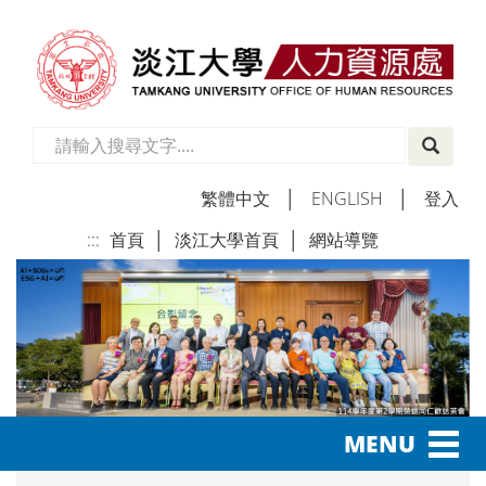
繁體中文
│
ENGLISH
│
登入
:::
首頁
│
淡江大學首頁
│
網站導覽
│
Toggl
MENU
navig