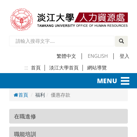
繁體中文
│
ENGLISH
│
登入
:::
首頁
│
淡江大學首頁
│
網站導覽
│
Toggl
MENU
navig
首頁
福利
優惠存款
在職進修
職能培訓