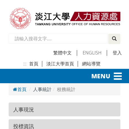
繁體中文
│
ENGLISH
│
登入
:::
首頁
│
淡江大學首頁
│
網站導覽
│
Toggl
MENU
navig
首頁
人事統計
校務統計
人事現況
投標資訊