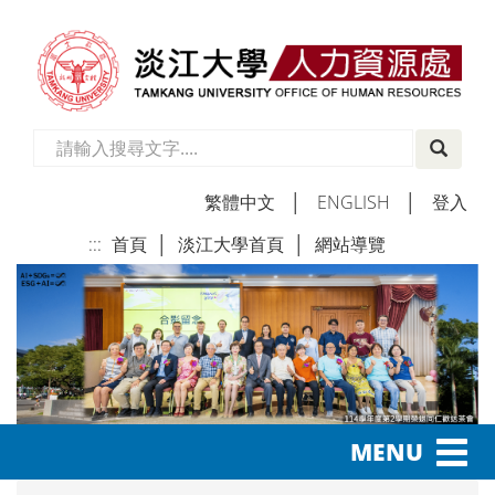
繁體中文
│
ENGLISH
│
登入
:::
首頁
│
淡江大學首頁
│
網站導覽
│
Toggl
MENU
navig