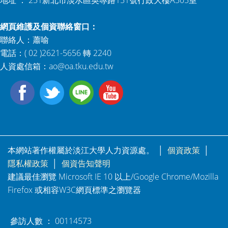
地址 ： 251新北市淡水區英專路151號行政大樓A305室
網頁維護及個資聯絡窗口：
聯絡人：蕭喻
電話：( 02 )2621-5656 轉 2240
人資處信箱：
ao@oa.tku.edu.tw
本網站著作權屬於淡江大學人力資源處。 │
個資政策
│
隱私權政策
│
個資告知聲明
建議最佳瀏覽 Microsoft IE 10 以上/Google Chrome/Mozilla
Firefox 或相容W3C網頁標準之瀏覽器
參訪人數 ： 00114573