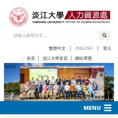
繁體中文
│
ENGLISH
│
登入
:::
首頁
│
淡江大學首頁
│
網站導覽
│
Toggl
MENU
navig