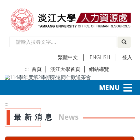
繁體中文
│
ENGLISH
│
登入
:::
首頁
│
淡江大學首頁
│
網站導覽
│
Toggl
MENU
navig
:::
最新消息
News