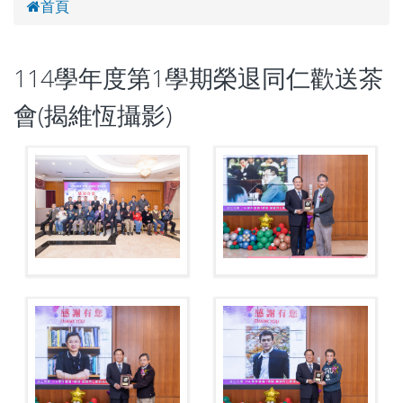
首頁
114學年度第1學期榮退同仁歡送茶
會(揭維恆攝影)