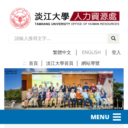
繁體中文
│
ENGLISH
│
登入
:::
首頁
│
淡江大學首頁
│
網站導覽
│
Toggl
MENU
navig