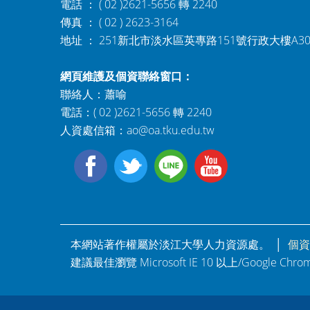
電話 ： ( 02 )2621-5656 轉 2240
傳真 ： ( 02 ) 2623-3164
地址 ： 251新北市淡水區英專路151號行政大樓A3
網頁維護及個資聯絡窗口：
聯絡人：蕭喻
電話：( 02 )2621-5656 轉 2240
人資處信箱：
ao@oa.tku.edu.tw
本網站著作權屬於淡江大學人力資源處。 │
個資
建議最佳瀏覽 Microsoft IE 10 以上/Google Ch