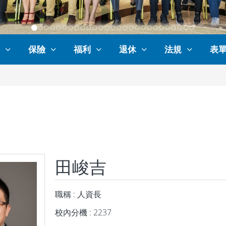
保險
福利
退休
法規
表
田峻吉
職稱 : 人資長
校內分機 : 2237