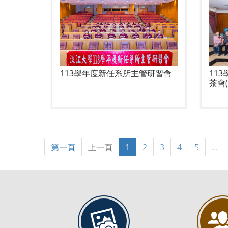
113學年度新任系所主管研習會
11
茶會
第一頁
上一頁
1
2
3
4
5
...