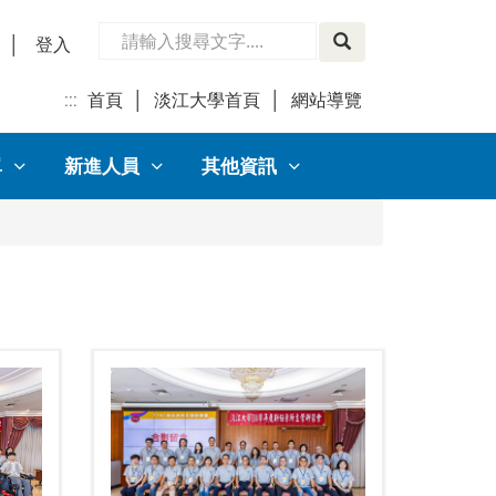
│
登入
:::
首頁
│
淡江大學首頁
│
網站導覽
│
單
新進人員
其他資訊