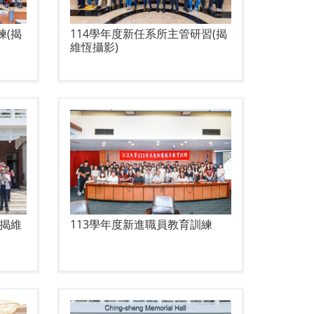
練(揭
114學年度新任系所主管研習(揭
維恆攝影)
(揭維
113學年度新進職員教育訓練