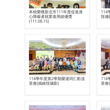
本校榮獲新北市111年度促進身
11
心障礙者就業進用績優獎
恆攝
(111.08.15)
114學年度第2學期榮退同仁歡送
11
茶會(揭維恆攝影)
茶會