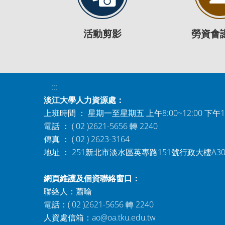
活動剪影
勞資會
:::
淡江大學人力資源處：
上班時間 ： 星期一至星期五 上午8:00~12:00 下午1:0
電話 ： ( 02 )2621-5656 轉 2240
傳真 ： ( 02 ) 2623-3164
地址 ： 251新北市淡水區英專路151號行政大樓A3
網頁維護及個資聯絡窗口：
聯絡人：蕭喻
電話：( 02 )2621-5656 轉 2240
人資處信箱：
ao@oa.tku.edu.tw