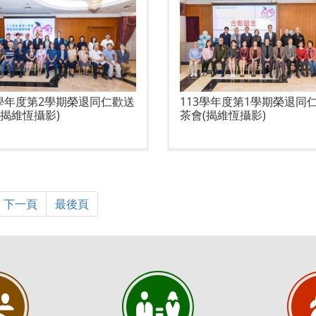
3學年度第2學期榮退同仁歡送
113學年度第1學期榮退同
(揭維恆攝影)
茶會(揭維恆攝影)
下一頁
最後頁