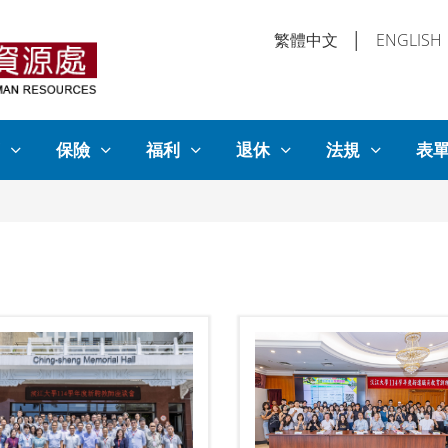
繁體中文
│
ENGLISH
保險
福利
退休
法規
表