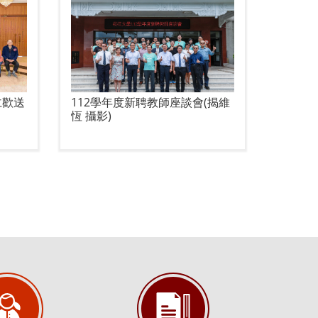
仁歡送
112學年度新聘教師座談會(揭維
恆 攝影)