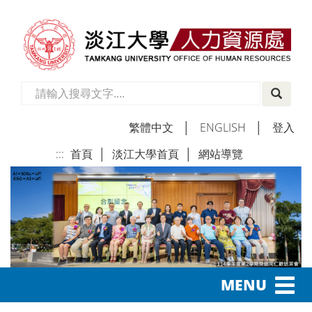
繁體中文
│
ENGLISH
│
登入
:::
首頁
│
淡江大學首頁
│
網站導覽
│
Toggl
MENU
navig