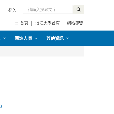
│
登入
:::
首頁
│
淡江大學首頁
│
網站導覽
│
單
新進人員
其他資訊
報
)