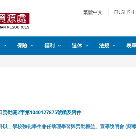
繁體中文
│
ENGLISH
保險
福利
退休
法規
表
日勞動關2字第1040127875號函及附件
「專科以上學校強化學生兼任助理學習與勞動權益」宣導說明會 (
簡