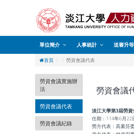
單位簡介
人事統計
送審升等
首頁
勞資會議代表
勞資會議實施辦
勞資會議
法
勞資會議代表
淡江大學第3屆勞資
任期：114年6月22
勞資會議紀錄
勞方代表：高素芬