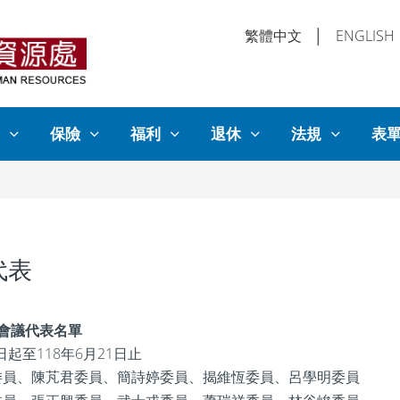
繁體中文
│
ENGLISH
保險
福利
退休
法規
表
代表
會議代表名單
日起至118年6月21日止
委員、陳芃君委員、
委員、
委員
簡詩婷
揭維恆委員、呂學明