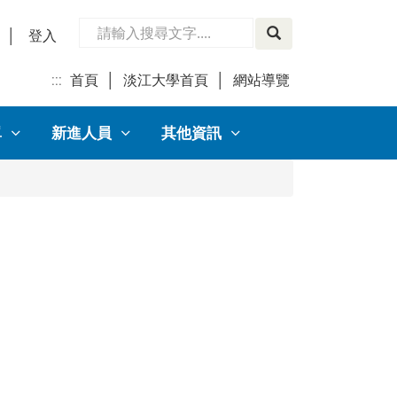
│
登入
:::
首頁
│
淡江大學首頁
│
網站導覽
│
單
新進人員
其他資訊