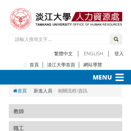
繁體中文
│
ENGLISH
│
登入
:::
首頁
│
淡江大學首頁
│
網站導覽
│
Toggl
MENU
navig
首頁
新進人員
相關流程/資訊
教師
職工