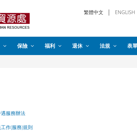
繁體中文
│
ENGLISH
保險
福利
退休
法規
表
待遇服務辦法
工作(服務)規則