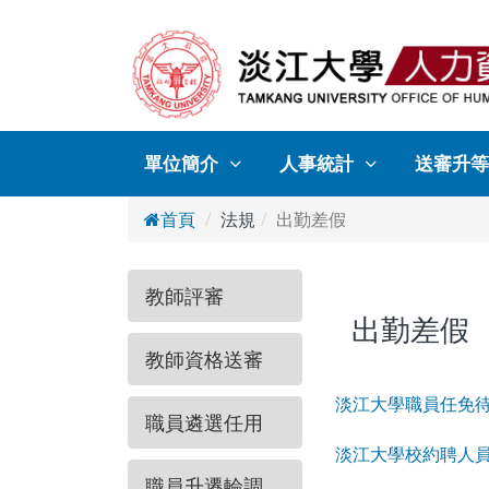
單位簡介
人事統計
送審升等
首頁
法規
出勤差假
教師評審
出勤差假
教師資格送審
淡江大學職員任免
職員遴選任用
淡江大學校約聘人員
職員升遷輪調