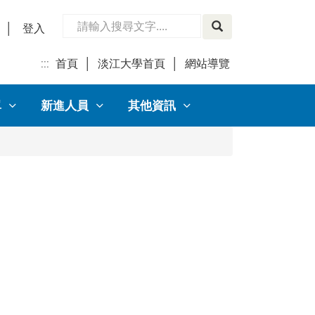
│
登入
:::
首頁
│
淡江大學首頁
│
網站導覽
│
單
新進人員
其他資訊