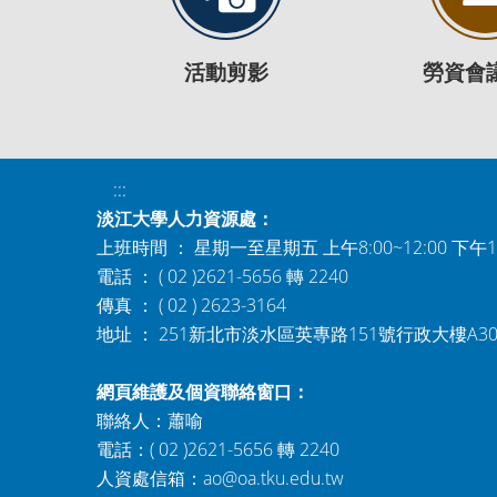
活動剪影
勞資會
:::
淡江大學人力資源處：
上班時間 ： 星期一至星期五 上午8:00~12:00 下午1:0
電話 ： ( 02 )2621-5656 轉 2240
傳真 ： ( 02 ) 2623-3164
地址 ： 251新北市淡水區英專路151號行政大樓A3
網頁維護及個資聯絡窗口：
聯絡人：蕭喻
電話：( 02 )2621-5656 轉 2240
人資處信箱：
ao@oa.tku.edu.tw