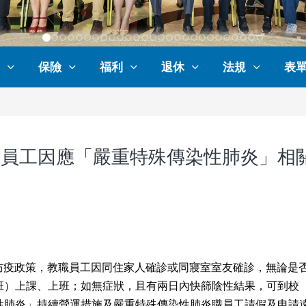
保險
福利
退休
法規
表
校教職員工因應「嚴重特殊傳染性肺炎」相
寬之防疫政策，教職員工因同住家人確診或同寢室室友確診，無論是
班）上課、上班；如無症狀，且有兩日內快篩陰性結果，可到校
肺炎」持續營運措施及嚴重特殊傳染性肺炎職員工請假及申請遠