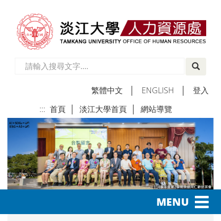
繁體中文
│
ENGLISH
│
登入
:::
首頁
│
淡江大學首頁
│
網站導覽
│
Toggl
MENU
navig