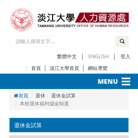
繁體中文
│
ENGLISH
│
登入
:::
首頁
│
淡江大學首頁
│
網站導覽
│
Toggl
MENU
navig
首頁
退休
退休金試算
本校退休福利儲金制度
退休金試算