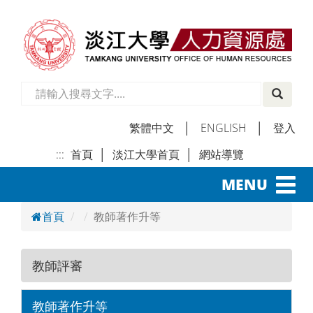
繁體中文
│
ENGLISH
│
登入
:::
首頁
│
淡江大學首頁
│
網站導覽
│
Toggl
MENU
navig
首頁
教師著作升等
教師評審
教師著作升等