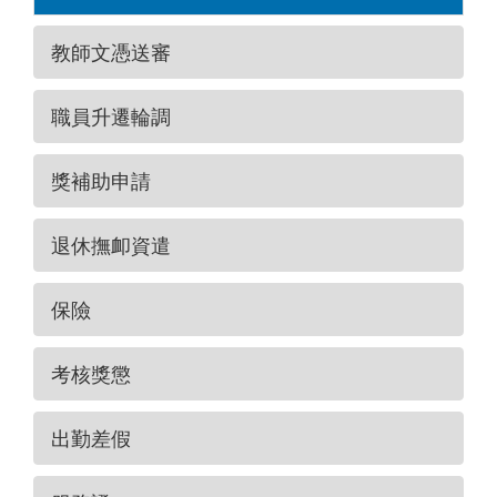
教師文憑送審
職員升遷輪調
獎補助申請
退休撫卹資遣
保險
考核獎懲
出勤差假