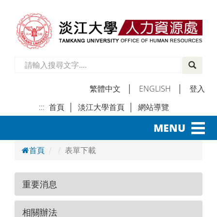
繁體中文
│
ENGLISH
│
登入
:::
首頁
│
淡江大學首頁
│
網站導覽
│
Toggl
MENU
navig
首頁
表單下載
重要消息
相關辦法