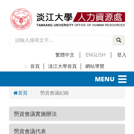
繁體中文
│
ENGLISH
│
登入
:::
首頁
│
淡江大學首頁
│
網站導覽
│
Toggl
MENU
navig
首頁
勞資會議紀錄
勞資會議實施辦法
勞資會議代表