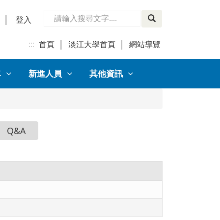
│
登入
:::
首頁
│
淡江大學首頁
│
網站導覽
│
單
新進人員
其他資訊
Q&A