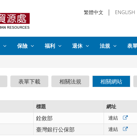
繁體中文
│
ENGLISH
保險
福利
退休
法規
表
表單下載
相關法規
相關網站
標題
網址
銓敘部
連結
臺灣銀行公保部
連結