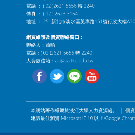
電話 ： ( 02 )2621-5656 轉 2240
傳真 ： ( 02 ) 2623-3164
地址 ： 251新北市淡水區英專路151號行政大樓A3
網頁維護及個資聯絡窗口：
聯絡人：蕭喻
電話：( 02 )2621-5656 轉 2240
人資處信箱：
ao@oa.tku.edu.tw
本網站著作權屬於淡江大學人力資源處。 │
個資
建議最佳瀏覽 Microsoft IE 10 以上/Google Ch