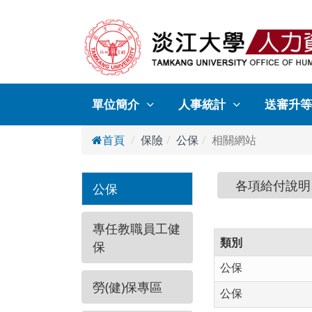
單位簡介
人事統計
送審升等
首頁
保險
公保
相關網站
各項給付說明
公保
專任教職員工健
類別
保
公保
勞(健)保專區
公保