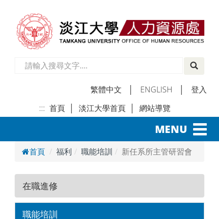
繁體中文
│
ENGLISH
│
登入
:::
首頁
│
淡江大學首頁
│
網站導覽
│
Toggl
MENU
navig
首頁
福利
職能培訓
新任系所主管研習會
在職進修
職能培訓