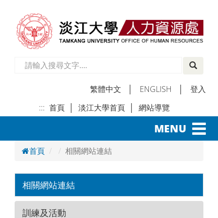
繁體中文
│
ENGLISH
│
登入
:::
首頁
│
淡江大學首頁
│
網站導覽
│
Toggl
MENU
navig
首頁
相關網站連結
相關網站連結
訓練及活動