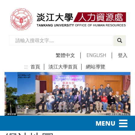
繁體中文
│
ENGLISH
│
登入
:::
首頁
│
淡江大學首頁
│
網站導覽
│
Toggl
MENU
navig