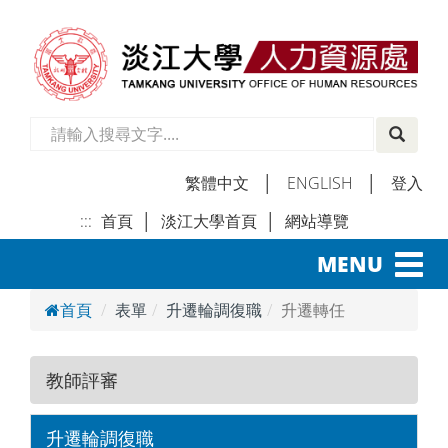
繁體中文
│
ENGLISH
│
登入
:::
首頁
│
淡江大學首頁
│
網站導覽
│
Toggl
MENU
navig
首頁
表單
升遷輪調復職
升遷轉任
教師評審
升遷輪調復職